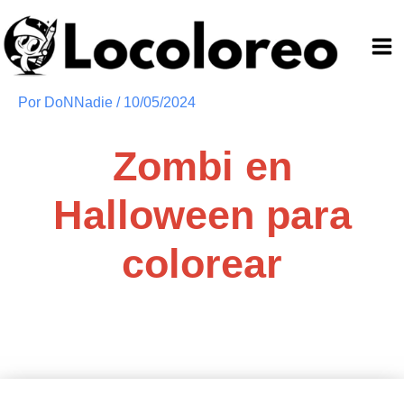
Ir
al
contenido
Por
DoNNadie
/
10/05/2024
Zombi en
Halloween para
colorear