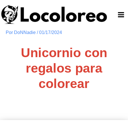
Ir
al
contenido
Por
DoNNadie
/
01/17/2024
Unicornio con
regalos para
colorear