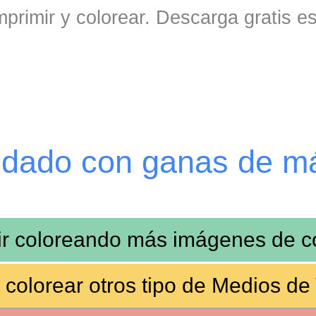
primir y colorear. Descarga gratis e
edado con ganas de m
ir coloreando más imágenes de
c
 colorear otros tipo de
Medios de 