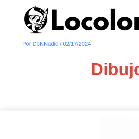
Ir
al
contenido
Por
DoNNadie
/
02/17/2024
Dibuj