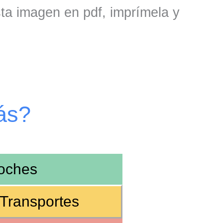
sta imagen en pdf, imprímela y
ás?
oches
Transportes