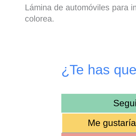
Lámina de automóviles para im
colorea.
¿Te has qu
Segu
Me gustaría