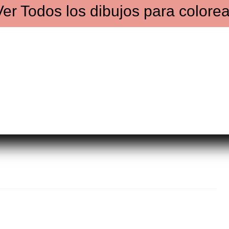
Ver
Todos los dibujos
para colorea