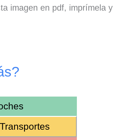
sta imagen en pdf, imprímela y
ás?
oches
Transportes