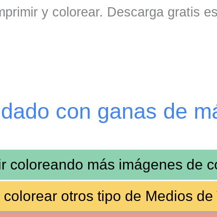
primir y colorear. Descarga gratis e
edado con ganas de m
ir coloreando más imágenes de
c
 colorear otros tipo de
Medios de 