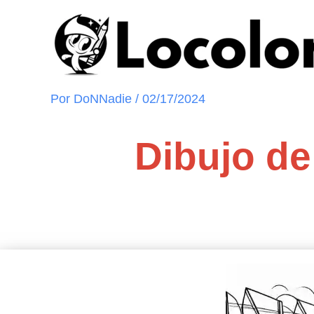
Ir
al
contenido
Por
DoNNadie
/
02/17/2024
Dibujo de