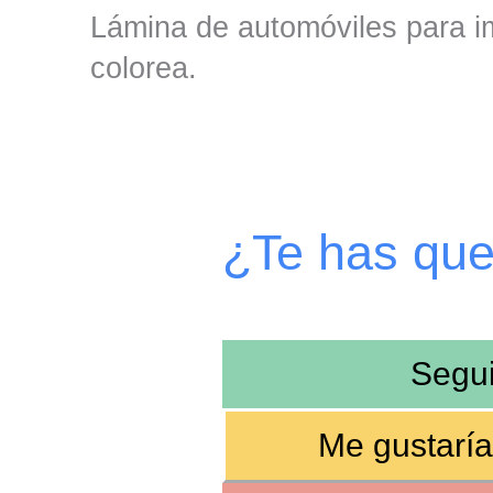
Lámina de automóviles para im
colorea.
¿Te has qu
Segu
Me gustaría