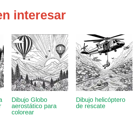
n interesar
a
Dibujo Globo
Dibujo helicóptero
r
aerostático para
de rescate
colorear