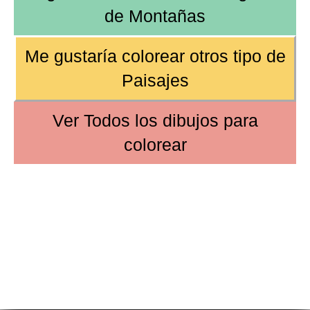
de
Montañas
Me gustaría colorear
otros tipo de
Paisajes
Ver
Todos los dibujos
para
colorear