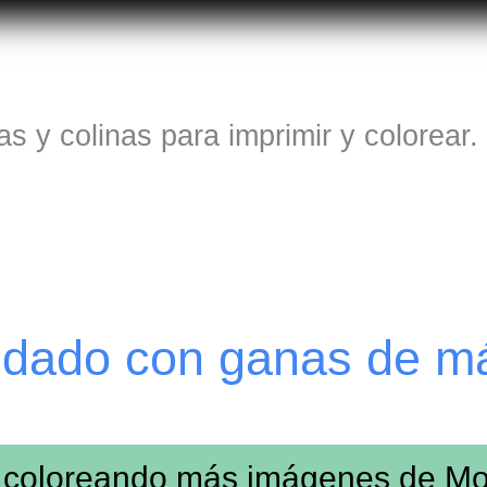
s y colinas para imprimir y colorear
edado con ganas de m
 coloreando más imágenes de
Mo