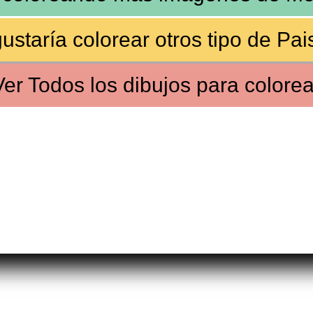
ustaría colorear
otros tipo de Pai
Ver
Todos los dibujos
para colorea