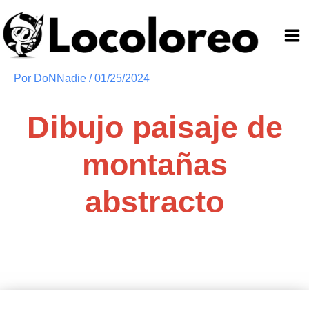
Ir
al
contenido
Por
DoNNadie
/
01/25/2024
Dibujo paisaje de
montañas
abstracto