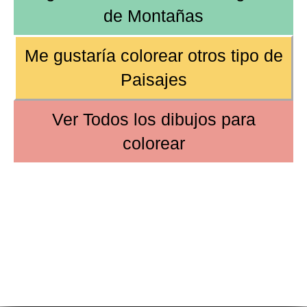
de
Montañas
Me gustaría colorear
otros tipo de
Paisajes
Ver
Todos los dibujos
para
colorear