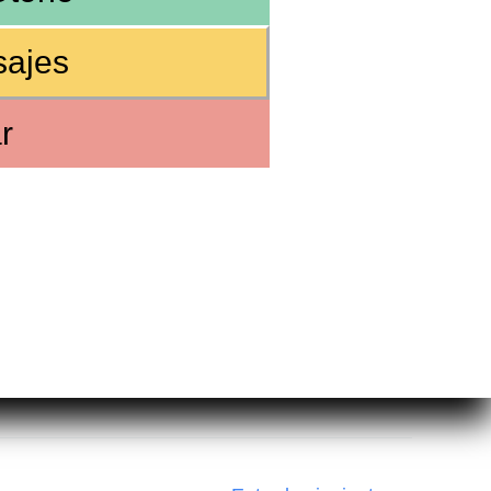
sajes
r