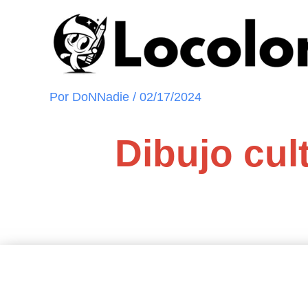
Ir
al
contenido
Por
DoNNadie
/
02/17/2024
Dibujo cul