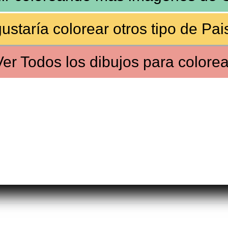
ustaría colorear
otros tipo de Pai
Ver
Todos los dibujos
para colorea