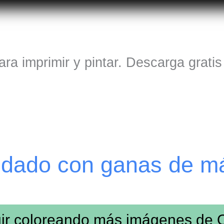
ra imprimir y pintar. Descarga grati
edado con ganas de m
ir coloreando más imágenes de