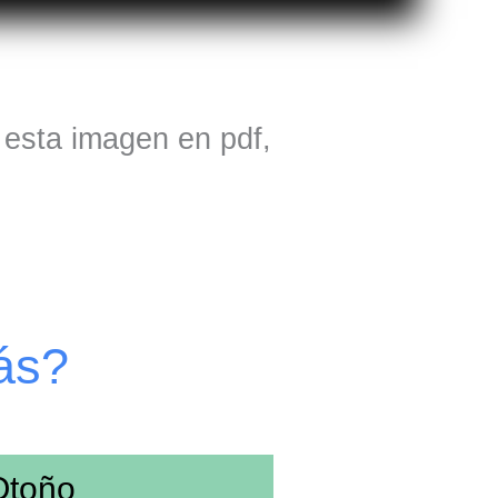
s esta imagen en pdf,
ás?
Otoño