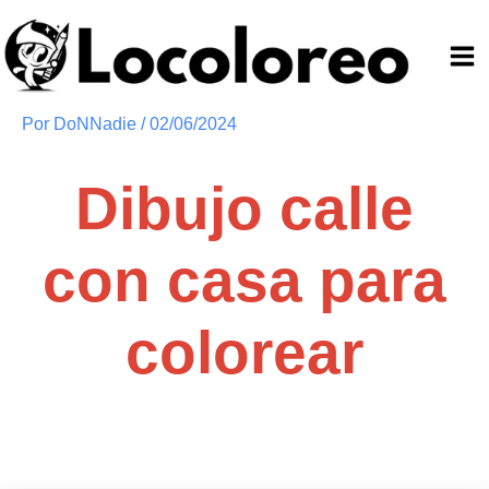
Ir
al
contenido
Por
DoNNadie
/
02/06/2024
Dibujo calle
con casa para
colorear