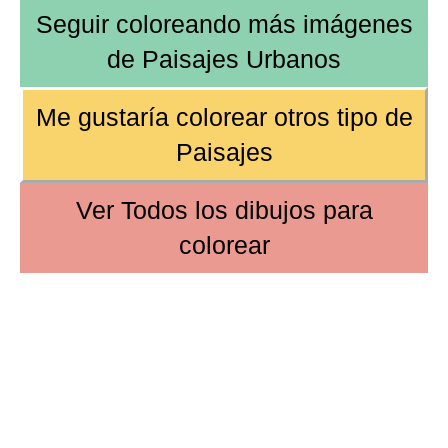
Seguir coloreando más imágenes
de
Paisajes Urbanos
Me gustaría colorear
otros tipo de
Paisajes
Ver
Todos los dibujos
para
colorear