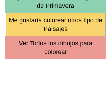
de
Primavera
Me gustaría colorear
otros tipo de
Paisajes
Ver
Todos los dibujos
para
colorear