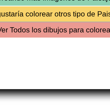
ustaría colorear
otros tipo de Pai
Ver
Todos los dibujos
para colorea