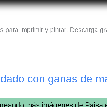
s para imprimir y pintar. Descarga gr
edado con ganas de m
loreando más imágenes de
Paisaj