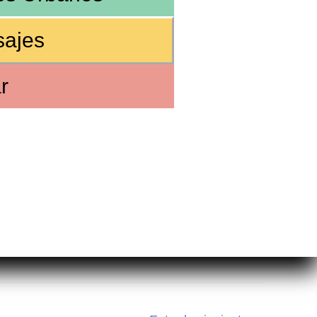
sajes
r