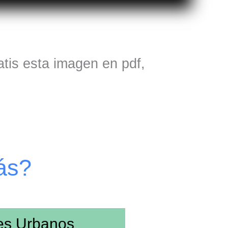
atis esta imagen en pdf,
ás?
es Urbanos