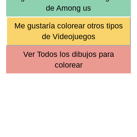
de
Among us
Me gustaría colorear otros tipos
de
Videojuegos
Ver
Todos los dibujos
para
colorear