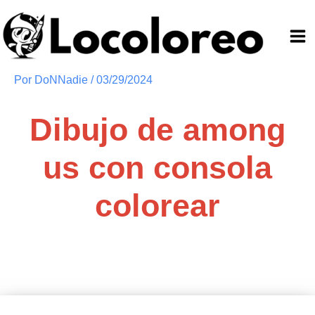
Ir
al
contenido
Por
DoNNadie
/
03/29/2024
Dibujo de among
us con consola
colorear