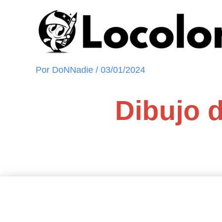
Ir
al
contenido
Por
DoNNadie
/
03/01/2024
Dibujo 