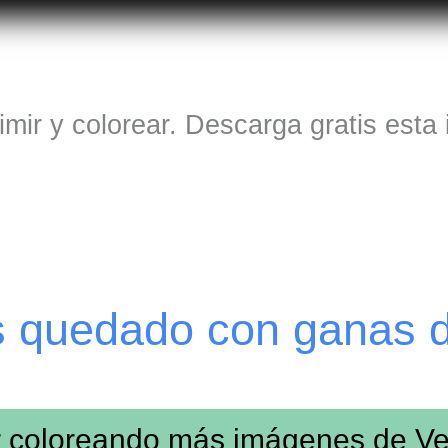
imir y colorear. Descarga gratis esta
s quedado con ganas 
r coloreando más imágenes de
Ve