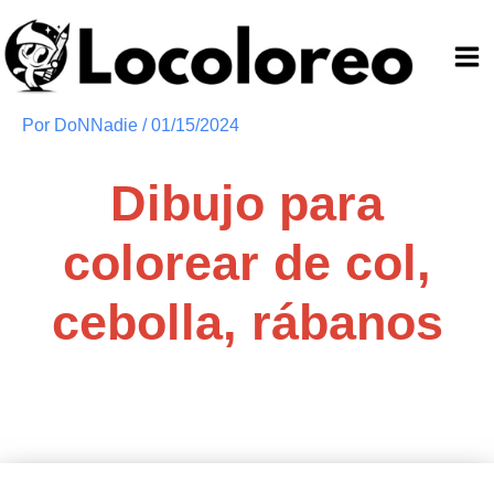
Ir
al
contenido
Por
DoNNadie
/
01/15/2024
Dibujo para
colorear de col,
cebolla, rábanos