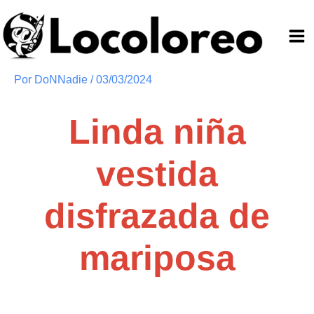
Ir
al
contenido
Por
DoNNadie
/
03/03/2024
Linda niña
vestida
disfrazada de
mariposa