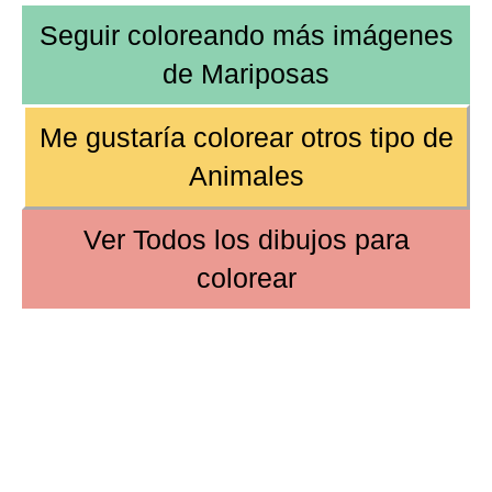
Seguir coloreando más imágenes
de
Mariposas
Me gustaría colorear
otros tipo de
Animales
Ver
Todos los dibujos
para
colorear