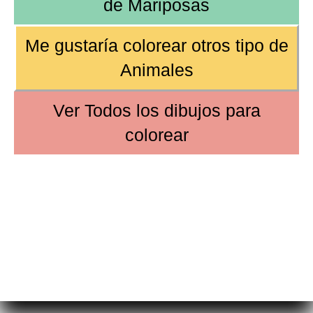
de
Mariposas
Me gustaría colorear
otros tipo de
Animales
Ver
Todos los dibujos
para
colorear