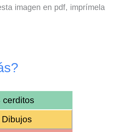
 esta imagen en pdf, imprímela
ás?
3 cerditos
 Dibujos