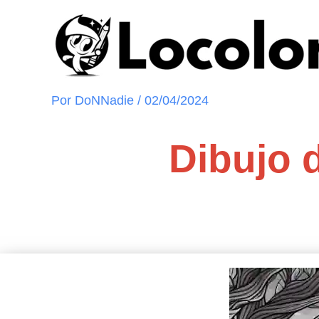
Ir
al
contenido
Por
DoNNadie
/
02/04/2024
Dibujo 