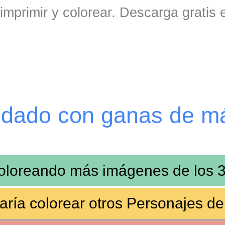
imprimir y colorear. Descarga gratis
edado con ganas de m
coloreando más imágenes de
los 
aría colorear otros
Personajes de