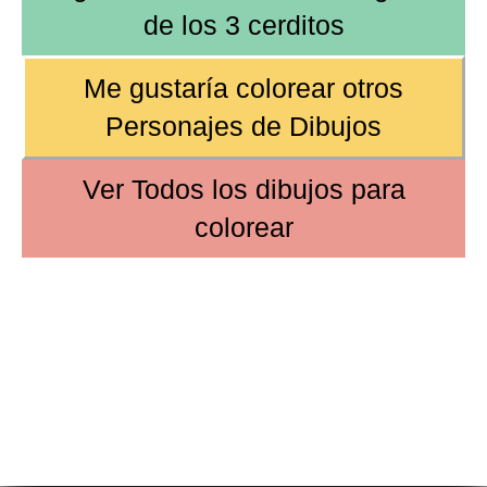
de
los 3 cerditos
Me gustaría colorear otros
Personajes de Dibujos
Ver
Todos los dibujos
para
colorear