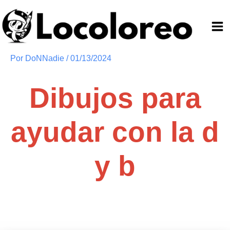
Ir
al
contenido
Por
DoNNadie
/
01/13/2024
Dibujos para
ayudar con la d
y b