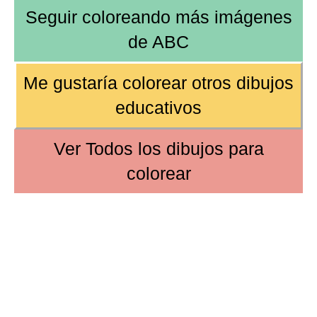
Seguir coloreando más imágenes
de
ABC
Me gustaría colorear otros
dibujos
educativos
Ver
Todos los dibujos
para
colorear