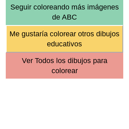
Seguir coloreando más imágenes
de
ABC
Me gustaría colorear otros
dibujos
educativos
Ver
Todos los dibujos
para
colorear