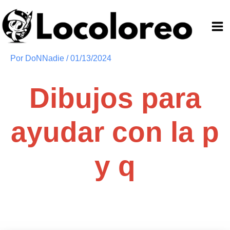
Ir
al
contenido
Por
DoNNadie
/
01/13/2024
Dibujos para
ayudar con la p
y q