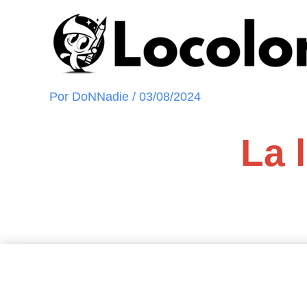
Ir
al
contenido
Por
DoNNadie
/
03/08/2024
La 