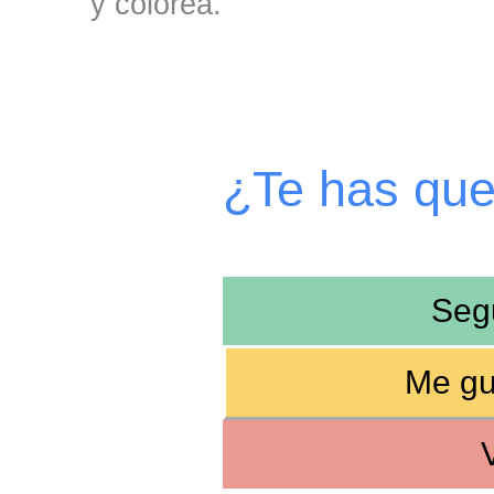
y colorea.
¿Te has qu
Seg
Me gu