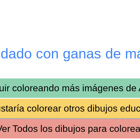
edado con ganas de m
uir coloreando más imágenes de
staría colorear otros
dibujos educ
Ver
Todos los dibujos
para colorea