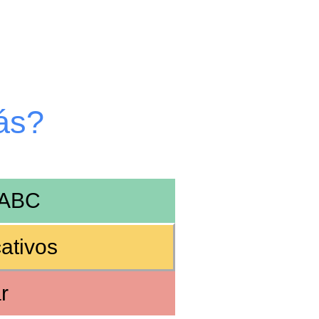
ás?
ABC
ativos
r