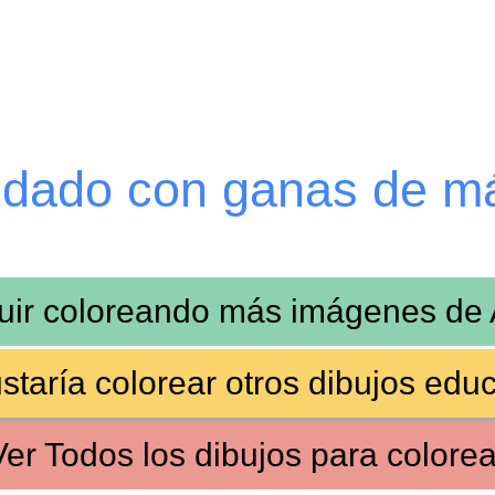
edado con ganas de m
uir coloreando más imágenes de
staría colorear otros
dibujos educ
Ver
Todos los dibujos
para colorea