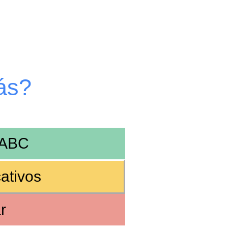
ás?
ABC
ativos
r