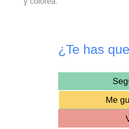
y colorea.
¿Te has qu
Seg
Me gu