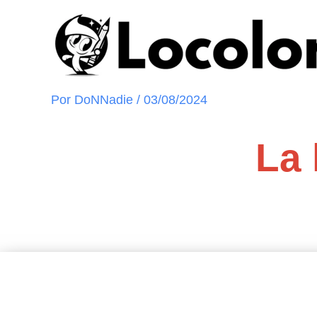
Ir
al
contenido
Por
DoNNadie
/
03/08/2024
La 