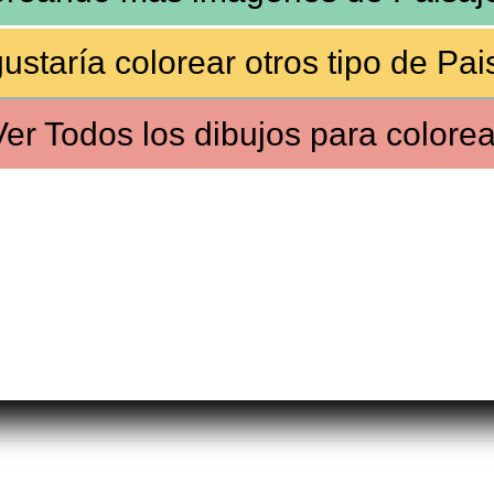
ustaría colorear
otros tipo de Pai
Ver
Todos los dibujos
para colorea