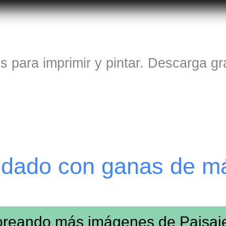
s para imprimir y pintar. Descarga gr
edado con ganas de m
loreando más imágenes de
Paisaj