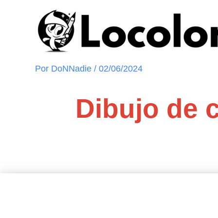
Ir
al
contenido
Por
DoNNadie
/
02/06/2024
Dibujo de c