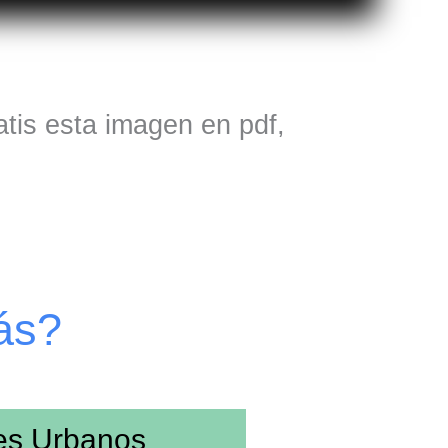
atis esta imagen en pdf,
ás?
es Urbanos