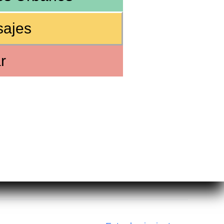
sajes
r