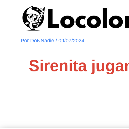
Ir
al
contenido
Por
DoNNadie
/
09/07/2024
Sirenita juga