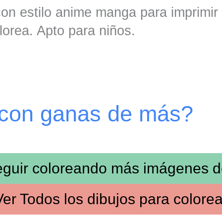
on estilo anime manga para imprimir 
lorea. Apto para niños.
 con ganas de más?
eguir coloreando más imágenes 
Ver
Todos los dibujos
para colorea