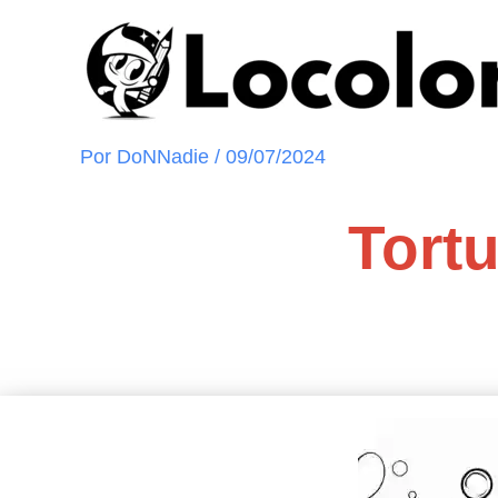
Ir
al
contenido
Por
DoNNadie
/
09/07/2024
Tort