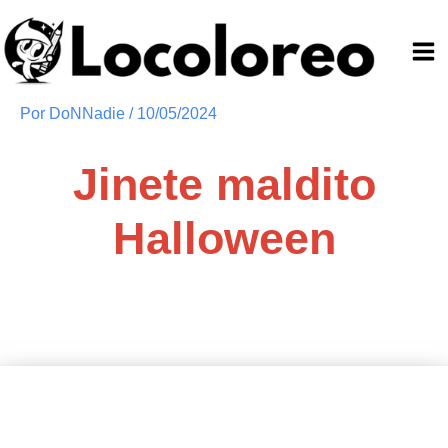
Ir
al
contenido
Por
DoNNadie
/
10/05/2024
Jinete maldito
Halloween