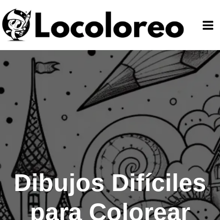
Ir
al
contenido
Dibujos Difíciles
para Colorear